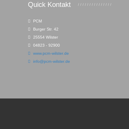
Quick Kontakt
PCM
Burger Str. 42
25554 Wilster
04823 - 92900
www.pcm-wilster.de
info@pcm-wilster.de