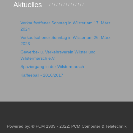
Aktuelles
Verkaufsoffener Sonntag in Wilster am 17. März
2024
Verkaufsoffener Sonntag in Wilster am 26. März
2023
Gewerbe- u. Verkehrsverein Wilster und
Wilstermarsch e.V.
Spaziergang in der Wilstermarsch
Kaffeeball - 2016/2017
Powered by: © PCM 1989 - 2022:
PCM Computer & Teletechnik