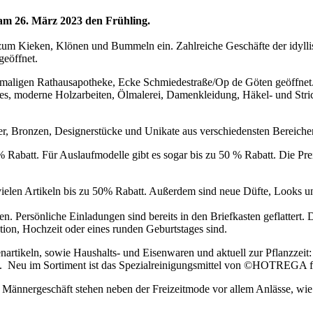
am 26. März 2023 den Frühling.
zum Kieken, Klönen und Bummeln ein. Zahlreiche Geschäfte der idylli
geöffnet.
maligen Rathausapotheke, Ecke Schmiedestraße/Op de Göten geöffnet
tes, moderne Holzarbeiten, Ölmalerei, Damenkleidung, Häkel- und Str
der, Bronzen, Designerstücke und Unikate aus verschiedensten Bereiche
Rabatt. Für Auslaufmodelle gibt es sogar bis zu 50 % Rabatt. Die Pre
ielen Artikeln bis zu 50% Rabatt. Außerdem sind neue Düfte, Looks un
n. Persönliche Einladungen sind bereits in den Briefkasten geflattert.
ion, Hochzeit oder eines runden Geburtstages sind.
enartikeln, sowie Haushalts- und Eisenwaren und aktuell zur Pflanzzei
. Neu im Sortiment ist das Spezialreinigungsmittel von ©HOTREGA für
nnergeschäft stehen neben der Freizeitmode vor allem Anlässe, wie