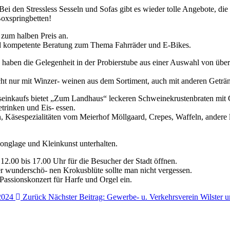
i den Stressless Sesseln und Sofas gibt es wieder tolle Angebote, die 
oxspringbetten!
 zum halben Preis an.
d kompetente Beratung zum Thema Fahrräder und E-Bikes.
 haben die Gelegenheit in der Probierstube aus einer Auswahl von übe
t nur mit Winzer- weinen aus dem Sortiment, auch mit anderen Getränk
einkaufs bietet „Zum Landhaus“ leckeren Schweinekrustenbraten mit C
etrinken und Eis- essen.
äsespezialitäten vom Meierhof Möllgaard, Crepes, Waffeln, andere le
 Jonglage und Kleinkunst unterhalten.
12.00 bis 17.00 Uhr für die Besucher der Stadt öffnen.
r wunderschö- nen Krokusblüte sollte man nicht vergessen.
assionskonzert für Harfe und Orgel ein.
 2024
Zurück
Nächster Beitrag: Gewerbe- u. Verkehrsverein Wilster 