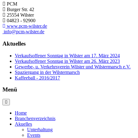
PCM
Burger Str. 42
25554 Wilster
04823 - 92900
www.pcm-wilster.de
info@pcm-wilster.de
Aktuelles
Verkaufsoffener Sonntag in Wilster am 17. März 2024
Verkaufsoffener Sonntag in Wilster am 26. März 2023
Gewerbe- u. Verkehrsverein Wilster und Wilstermarsch e.V.
Spaziergang in der Wilstermarsch
Kaffeeball - 2016/2017
Menü
Home
Branchenverzeichnis
Akuelles
Unterhaltung
Events