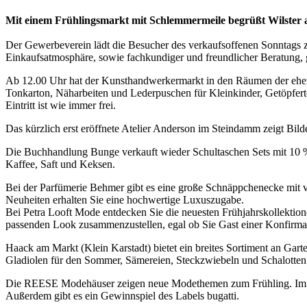
Mit einem Frühlingsmarkt mit Schlemmermeile begrüßt Wilster 
Der Gewerbeverein lädt die Besucher des verkaufsoffenen Sonntags 
Einkaufsatmosphäre, sowie fachkundiger und freundlicher Beratung, 
Ab 12.00 Uhr hat der Kunsthandwerkermarkt in den Räumen der ehe
Tonkarton, Näharbeiten und Lederpuschen für Kleinkinder, Getöpfer
Eintritt ist wie immer frei.
Das kürzlich erst eröffnete Atelier Anderson im Steindamm zeigt Bil
Die Buchhandlung Bunge verkauft wieder Schultaschen Sets mit 10 % 
Kaffee, Saft und Keksen.
Bei der Parfümerie Behmer gibt es eine große Schnäppchenecke mit v
Neuheiten erhalten Sie eine hochwertige Luxuszugabe.
Bei Petra Looft Mode entdecken Sie die neuesten Frühjahrskollektione
passenden Look zusammenzustellen, egal ob Sie Gast einer Konfirmat
Haack am Markt (Klein Karstadt) bietet ein breites Sortiment an Gart
Gladiolen für den Sommer, Sämereien, Steckzwiebeln und Schalotten
Die REESE Modehäuser zeigen neue Modethemen zum Frühling. Im Mä
Außerdem gibt es ein Gewinnspiel des Labels bugatti.