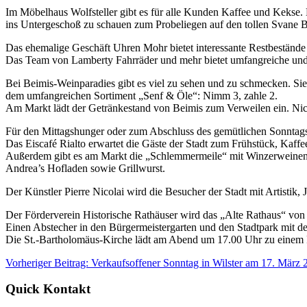
Im Möbelhaus Wolfsteller gibt es für alle Kunden Kaffee und Kekse. Be
ins Untergeschoß zu schauen zum Probeliegen auf den tollen Svane B
Das ehemalige Geschäft Uhren Mohr bietet interessante Restbestände
Das Team von Lamberty Fahrräder und mehr bietet umfangreiche un
Bei Beimis-Weinparadies gibt es viel zu sehen und zu schmecken. Sie
dem umfangreichen Sortiment „Senf & Öle“: Nimm 3, zahle 2.
Am Markt lädt der Getränkestand von Beimis zum Verweilen ein. Nich
Für den Mittagshunger oder zum Abschluss des gemütlichen Sonntags
Das Eiscafé Rialto erwartet die Gäste der Stadt zum Frühstück, Kaffe
Außerdem gibt es am Markt die „Schlemmermeile“ mit Winzerweinen, K
Andrea’s Hofladen sowie Grillwurst.
Der Künstler Pierre Nicolai wird die Besucher der Stadt mit Artistik,
Der Förderverein Historische Rathäuser wird das „Alte Rathaus“ von 
Einen Abstecher in den Bürgermeistergarten und den Stadtpark mit de
Die St.-Bartholomäus-Kirche lädt am Abend um 17.00 Uhr zu einem P
Vorheriger Beitrag: Verkaufsoffener Sonntag in Wilster am 17. März
Quick Kontakt