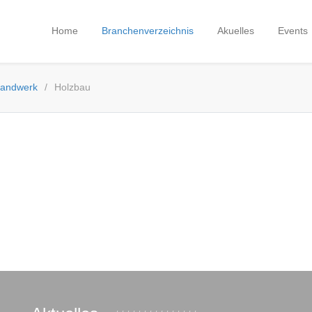
Home
Branchenverzeichnis
Akuelles
Events
andwerk
Holzbau
 Handel - Handwerk - Dienstleistungen
 Service und Qualität aus der Region
· Branchenverzeichnis ·