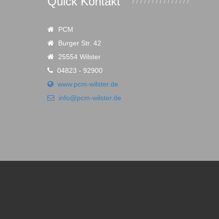
Quick Kontakt
PCM
Burger Str. 42
25554 Wilster
04823 - 92900
www.pcm-wilster.de
info@pcm-wilster.de