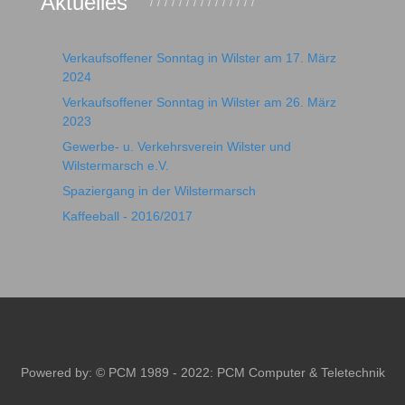
Aktuelles
Verkaufsoffener Sonntag in Wilster am 17. März
2024
Verkaufsoffener Sonntag in Wilster am 26. März
2023
Gewerbe- u. Verkehrsverein Wilster und
Wilstermarsch e.V.
Spaziergang in der Wilstermarsch
Kaffeeball - 2016/2017
Powered by: © PCM 1989 - 2022:
PCM Computer & Teletechnik