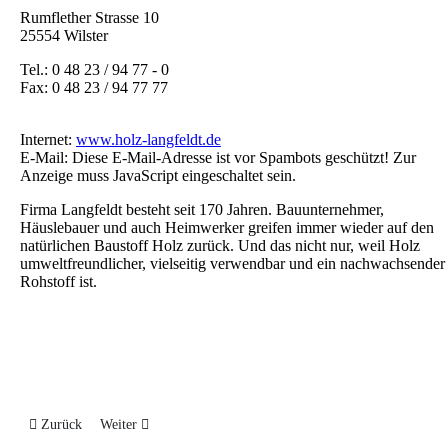
Rumflether Strasse 10
25554 Wilster
Tel.: 0 48 23 / 94 77 - 0
Fax: 0 48 23 / 94 77 77
Internet:
www.holz-langfeldt.de
E-Mail:
Diese E-Mail-Adresse ist vor Spambots geschützt! Zur
Anzeige muss JavaScript eingeschaltet sein.
Firma Langfeldt besteht seit 170 Jahren. Bauunternehmer,
Häuslebauer und auch Heimwerker greifen immer wieder auf den
natürlichen Baustoff Holz zurück. Und das nicht nur, weil Holz
umweltfreundlicher, vielseitig verwendbar und ein nachwachsender
Rohstoff ist.
Vorheriger Beitrag: Edeka - Maron
Nächster Beitrag: Lamberty Fahrräder & mehr
Zurück
Weiter