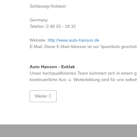
Schleswig-Holstein
Germany
Telefon: 0 48 25 - 18 32
Website:
http://www.auto-hanson.de
E-Mail:
Diese E-Mail-Adresse ist vor Spambots geschütz
Auto Hanson - Ecklak
Unser hochqualifiziertes Team kümmert sich in einem
kontinuierliche Aus- u. Weiterbildung sind für uns selbs
Nächster Beitrag: Autohaus Stoldt GmbH
Weiter