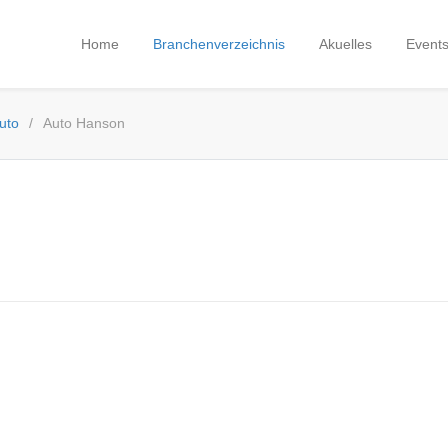
Home
Branchenverzeichnis
Akuelles
Event
uto
Auto Hanson
 Handel - Handwerk - Dienstleistungen
 Service und Qualität aus der Region
· Branchenverzeichnis ·