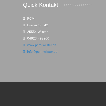
Quick Kontakt
PCM
Burger Str. 42
25554 Wilster
04823 - 92900
www.pcm-wilster.de
info@pcm-wilster.de