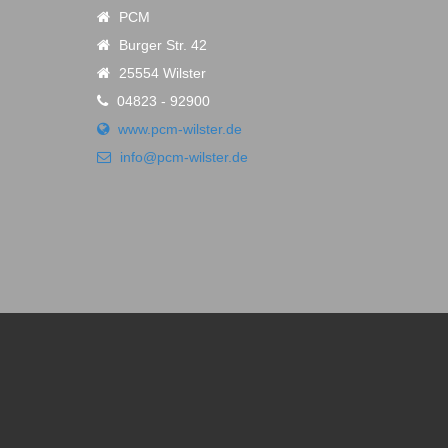
PCM
Burger Str. 42
25554 Wilster
04823 - 92900
www.pcm-wilster.de
info@pcm-wilster.de