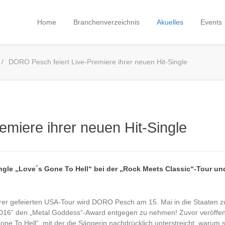
Home
Branchenverzeichnis
Akuelles
Events
DORO Pesch feiert Live-Premiere ihrer neuen Hit-Single
miere ihrer neuen Hit-Single
ingle „Love´s Gone To Hell“ bei der „Rock Meets Classic“-Tour un
rer gefeierten USA-Tour wird DORO Pesch am 15. Mai in die Staaten z
2016“ den „Metal Goddess“-Award entgegen zu nehmen! Zuvor veröffe
Gone To Hell“, mit der die Sängerin nachdrücklich unterstreicht, warum s