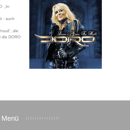
O: „In
t - auch
roud“, die
nd die DORO
Menü