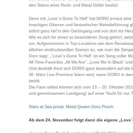
den Status einer Rock- und Metal Göttin besitzt.
Denn mit „Love´s Gone To Hell“ hat DORO erneut eine wu
knackigen Gitarren und fantastischer Melodieführung gl
sofort ganz tief in den Gehörgang und von dort ins Herz
Wie es sich für einen so besonderen Song gehört, setz
um. Aufgenommen in Top-Locations wie dem Renaissanc
etlichen eindrucksvollen Szenen so, wie man die Sänger
Doro sagt: „´Love´s Gone To Hell´ ist ein Song voller M
All-Time-Favorites „All We Are“, „Love Me In Black“ un
Und deshalb freut sich DORO ganz besonders auf die b
30. März Live-Premiere feiern wird, wenn DORO in den
betritt.
Die Fans selbst können sich vom 13. - 20. Oktober 2016
und gemeinsamem Landgang) auf einer Yacht für nur 70 
Stars at Sea privat: Metal Queen Doro Pesch
Ab dem 24. November folgt dann die eigene „Love´s