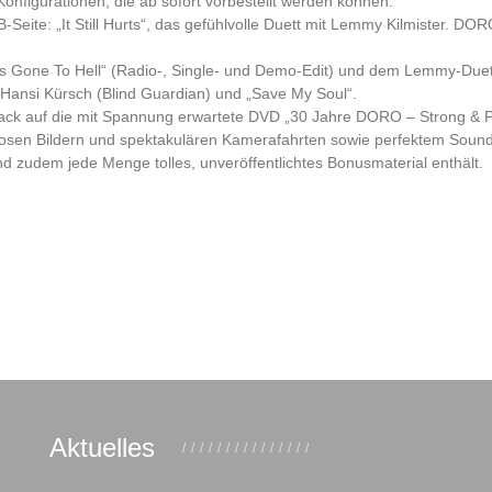
onfigurationen, die ab sofort vorbestellt werden können:
 B-Seite: „It Still Hurts“, das gefühlvolle Duett mit Lemmy Kilmister. DOR
e´s Gone To Hell“ (Radio-, Single- und Demo-Edit) und dem Lemmy-Duet
. Hansi Kürsch (Blind Guardian) und „Save My Soul“.
mack auf die mit Spannung erwartete DVD „30 Jahre DORO – Strong & P
furiosen Bildern und spektakulären Kamerafahrten sowie perfektem Sou
d zudem jede Menge tolles, unveröffentlichtes Bonusmaterial enthält.
Aktuelles