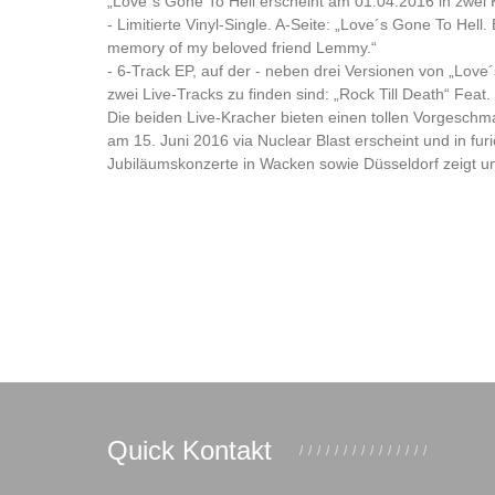
„Love´s Gone To Hell erscheint am 01.04.2016 in zwei K
- Limitierte Vinyl-Single. A-Seite: „Love´s Gone To Hell.
memory of my beloved friend Lemmy.“
- 6-Track EP, auf der - neben drei Versionen von „Lov
zwei Live-Tracks zu finden sind: „Rock Till Death“ Feat
Die beiden Live-Kracher bieten einen tollen Vorgesch
am 15. Juni 2016 via Nuclear Blast erscheint und in 
Jubiläumskonzerte in Wacken sowie Düsseldorf zeigt un
Quick Kontakt