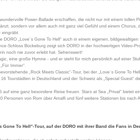
ndervolle Power-Ballade erschaffen, die nicht nur mit einem tollen Pi
änzt, sondern vor allem auch mit ganz viel Gefühl und einem Chorus, d
 eingräbt.
te DORO „Love´s Gone To Hell“ auch in einem eigenen, bildgewaltigen 
e-Schloss Bückeburg zeigt sich DORO in der hochwertigen Video-Pro
in noch nie zuvor erlebt hat. Sehenswert!
agic, eine große Hymne - und er steht für mich persönlich auf einer Stu
d „Für Immer“.
evorstehende „Rock Meets Classic“-Tour, bei der „Love´s Gone To Hel
 16 Tourstädten in Deutschland und der Schweiz als „Special Guest“ d
 auf eine ganz besondere Reise freuen. Stars at Sea „Privat“ bietet ei
Personen von Rom über Amalfi und fünf weitere Stationen bis nach Ath
 Gone To Hell“-Tour, auf der DORO mit ihrer Band die Fans in De