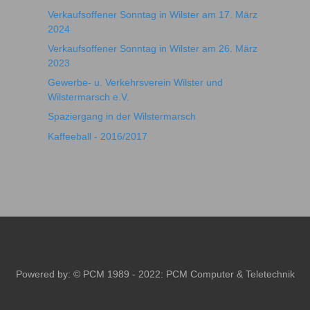
Verkaufsoffener Sonntag in Wilster am 17. März
2024
Verkaufsoffener Sonntag in Wilster am 26. März
2023
Gewerbe- u. Verkehrsverein Wilster und
Wilstermarsch e.V.
Spaziergang in der Wilstermarsch
Kaffeeball - 2016/2017
Powered by: © PCM 1989 - 2022:
PCM Computer & Teletechnik