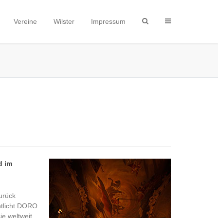
Vereine
Wilster
Impressum
d im
urück
ntlicht DORO
ie weltweit